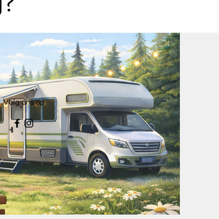
g?
Volg ons op