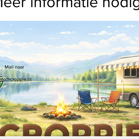
eer informatie nodi
Mail naar
nfo@croppie.nl