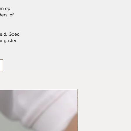
en op
ers, of
heid. Goed
or gasten