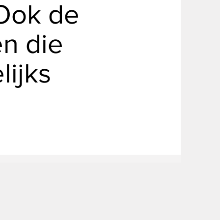
 Ook de
en die
lijks