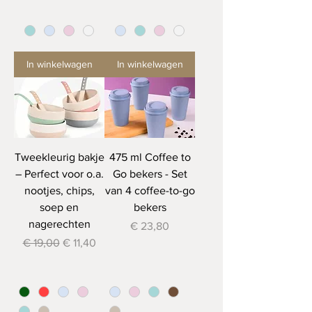
In winkelwagen
In winkelwagen
Tweekleurig bakje
475 ml Coffee to
– Perfect voor o.a.
Go bekers - Set
nootjes, chips,
van 4 coffee-to-go
soep en
bekers
nagerechten
Prijs
€ 23,80
Normale prijs
Verkoopprijs
€ 19,00
€ 11,40