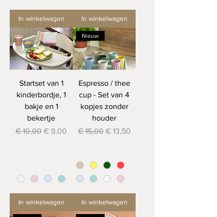
In winkelwagen
In winkelwagen
Nieuw
Startset van 1
Espresso / thee
kinderbordje, 1
cup - Set van 4
bakje en 1
kopjes zonder
bekertje
houder
Normale prijs
Verkoopprijs
Normale prijs
Verkoopprijs
€ 10,00
€ 9,00
€ 15,00
€ 13,50
In winkelwagen
In winkelwagen