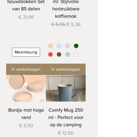
bouwblokken Set
ml: Stijlvolle
van 85 delen
herbruikbare
koffiemok
Prijs
€ 21,95
Normale prijs
Verkoopprijs
€ 5,95
€ 5,36
Meerkleurig
In winkelwagen
In winkelwagen
Bordje met hoge
Comfy Mug 250
rand
ml - Perfect voor
op de camping
Prijs
€ 5,50
Prijs
€ 12,50