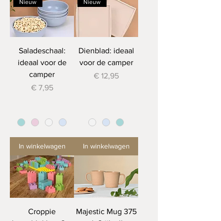
Nieuw
Nieuw
Saladeschaal:
Dienblad: ideaal
ideaal voor de
voor de camper
camper
Prijs
€ 12,95
Prijs
€ 7,95
In winkelwagen
In winkelwagen
Croppie
Majestic Mug 375