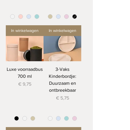
In winkelwagen
In winkelwagen
Luxe voorraadbus
3-Vaks
700 ml
Kinderbordje:
Duurzaam en
Prijs
€ 9,75
ontbreekbaar
Prijs
€ 5,75