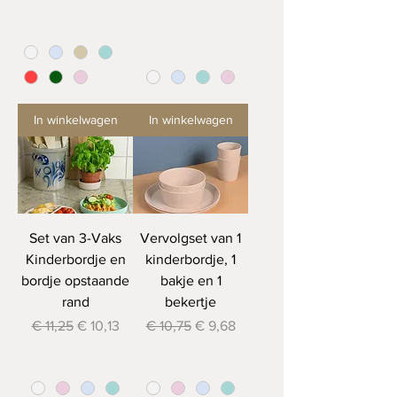
In winkelwagen
In winkelwagen
Set van 3-Vaks
Vervolgset van 1
Kinderbordje en
kinderbordje, 1
bordje opstaande
bakje en 1
rand
bekertje
Normale prijs
Verkoopprijs
Normale prijs
Verkoopprijs
€ 11,25
€ 10,13
€ 10,75
€ 9,68