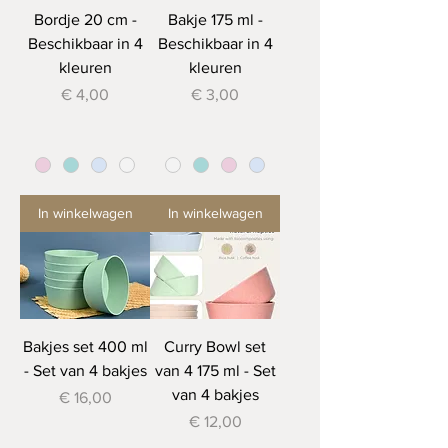
Bordje 20 cm -
Bakje 175 ml -
Beschikbaar in 4
Beschikbaar in 4
kleuren
kleuren
Prijs
Prijs
€ 4,00
€ 3,00
In winkelwagen
In winkelwagen
Bakjes set 400 ml
Curry Bowl set
- Set van 4 bakjes
van 4 175 ml - Set
van 4 bakjes
Prijs
€ 16,00
Prijs
€ 12,00