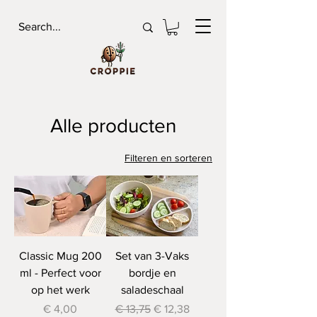
Alle producten
Filteren en sorteren
Classic Mug 200
Set van 3-Vaks
ml - Perfect voor
bordje en
op het werk
saladeschaal
Prijs
Normale prijs
Verkoopprijs
€ 4,00
€ 13,75
€ 12,38