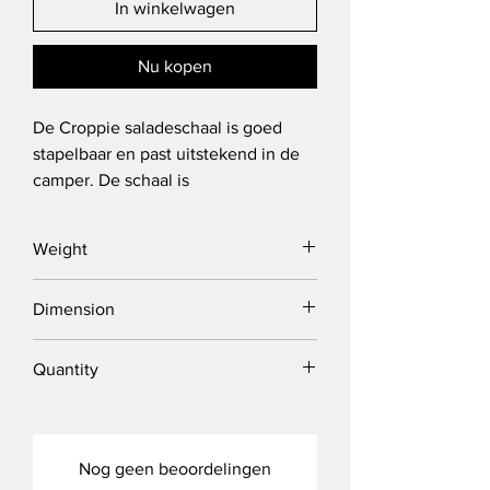
In winkelwagen
Nu kopen
De Croppie saladeschaal is goed
stapelbaar en past uitstekend in de
camper. De schaal is
multifunctioneel en kan gebruikt
worden voor salades, popcorn, chips,
Weight
patat en nog veel meer. Het dienblad
is niet alleen licht van gewicht maar
200 grams
Dimension
ook een gezellige aanvulling voor
uw interieur.
22 × 11.5 × 10 cm
Quantity
✔
Gemaakt van 50% gerecycled
Losse schaal
materiaal & rijstvlies
✔
Multifunctionele schaal die prima
te combineren is met andere
Nog geen beoordelingen