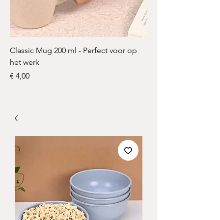
Classic Mug 200 ml - Perfect voor op
Set van 3-Vaks bordj
het werk
Normale prijs
€ 13,75
Prijs
€ 4,00