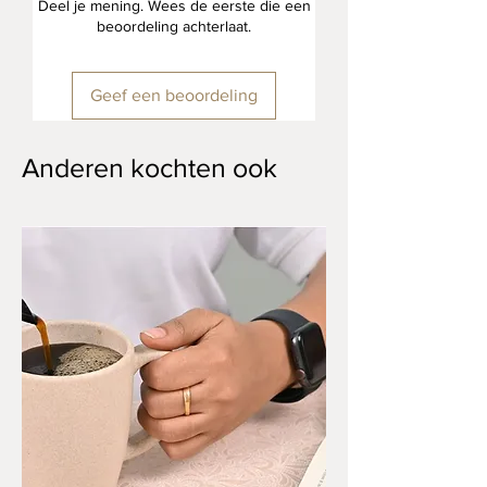
Croppie producten
Deel je mening. Wees de eerste die een
beoordeling achterlaat.
✔
Licht van gewicht en inhoud van
1.800 ml
✔
Duurzame uitstraling
Geef een beoordeling
✔
Ideaal voor de camper
Anderen kochten ook