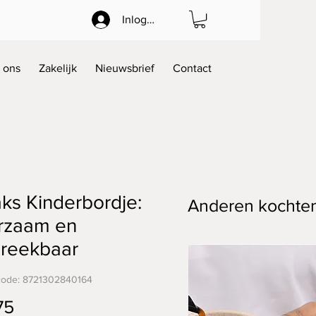
Inloggen
 ons
Zakelijk
Nieuwsbrief
Contact
ks Kinderbordje:
Anderen kochte
rzaam en
breekbaar
code: 8721302840164
Prijs
75