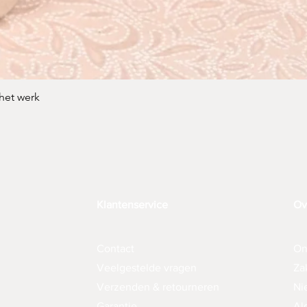
 het werk
Snel overzicht
Klantenservice
Ov
Contact
On
Veelgestelde vragen
Za
Verzenden & retourneren
Ni
Garantie
Al