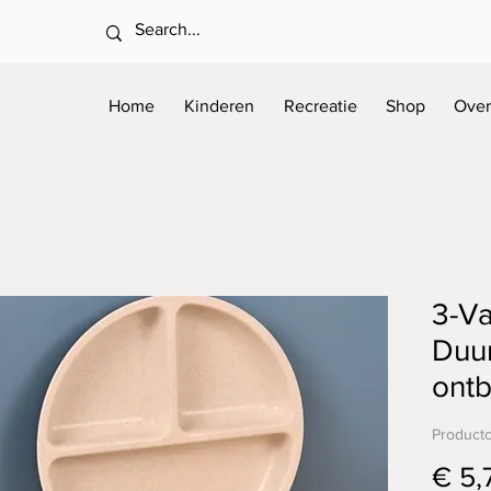
Home
Kinderen
Recreatie
Shop
Over
3-Va
Duu
ont
Product
€ 5,