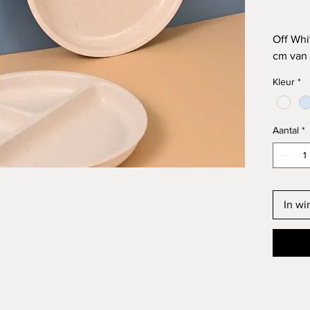
Off Whi
cm van 
gerecht
Kleur
*
krassen
en gere
servies
Aantal
*
waardoo
te eten.
✔
Gemaa
In w
materiaa
✔
Licht
onbree
✔
Duurz
geen
me
✔
Gesch
magnet