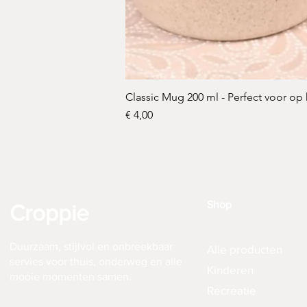
Classic Mug 200 ml - Perfect voor op
Prijs
€ 4,00
Shop
Croppie
Duurzaam, stijlvol en onbreekbaar
Alle producten
servies voor thuis, onderweg en alle
Kinderen
mooie momenten samen.
Recreatie